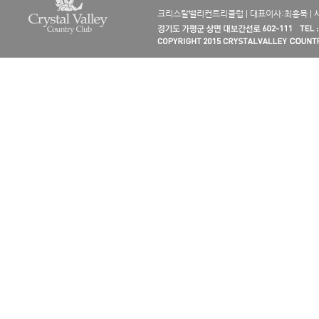
크리스탈밸리컨트리클럽 | 대표이사:최흥묵 | 사업