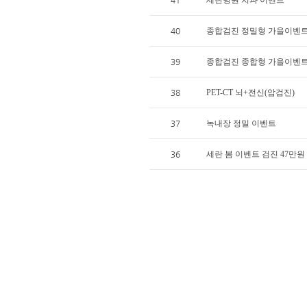
41
세란병원 치과 이벤트
40
종합검진 정밀형 가을이벤
39
종합검진 종합형 가을이벤
38
PET-CT 뇌+전신(암검진)
37
녹내장 정밀 이벤트
36
세란 봄 이벤트 검진 47만원