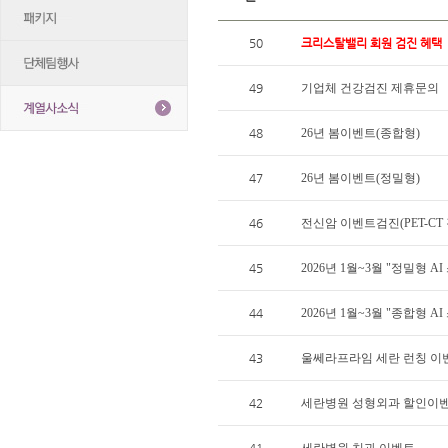
50
크리스탈밸리 회원 검진 혜택
49
기업체 건강검진 제휴문의
48
26년 봄이벤트(종합형)
47
26년 봄이벤트(정밀형)
46
전신암 이벤트검진(PET-CT
45
2026년 1월~3월 "정밀형 
44
2026년 1월~3월 "종합형 
43
울쎄라프라임 세란 런칭 이
42
세란병원 성형외과 할인이