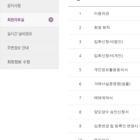
1
이용약관
2
회원 회칙
3
입회신청서(법인)
4
입회신청서(개인)
5
개인정보활용동의서
6
거래사실증명원(샘플)
7
매매계약서
8
양도양수 승인신청서
9
상호변경 및 등록인 변경시