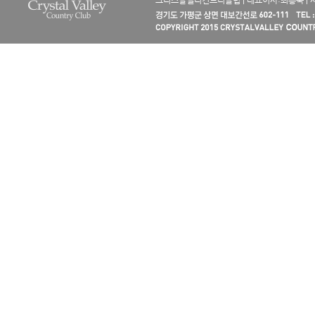
크리스탈밸리컨트리클럽 | 대표이사:최흥묵 | 사업